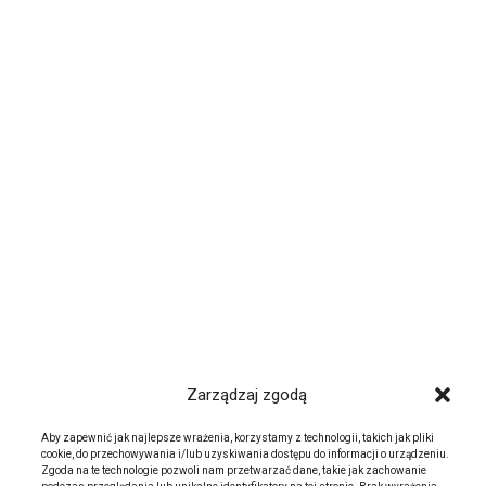
Zarządzaj zgodą
Aby zapewnić jak najlepsze wrażenia, korzystamy z technologii, takich jak pliki
cookie, do przechowywania i/lub uzyskiwania dostępu do informacji o urządzeniu.
Zgoda na te technologie pozwoli nam przetwarzać dane, takie jak zachowanie