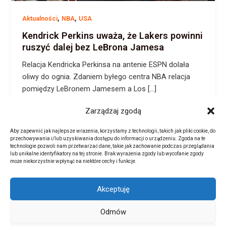
,
,
Aktualności
NBA
USA
Kendrick Perkins uważa, że Lakers powinni
ruszyć dalej bez LeBrona Jamesa
Relacja Kendricka Perkinsa na antenie ESPN dolała
oliwy do ognia. Zdaniem byłego centra NBA relacja
pomiędzy LeBronem Jamesem a Los […]
Zarządzaj zgodą
Aby zapewnić jak najlepsze wrażenia, korzystamy z technologii, takich jak pliki cookie, do
przechowywania i/lub uzyskiwania dostępu do informacji o urządzeniu. Zgoda na te
technologie pozwoli nam przetwarzać dane, takie jak zachowanie podczas przeglądania
lub unikalne identyfikatory na tej stronie. Brak wyrażenia zgody lub wycofanie zgody
może niekorzystnie wpłynąć na niektóre cechy i funkcje.
Akceptuję
Copyright © 2026 Strefa Basketu - świat koszykówki | Portal
Odmów
koszykarski | NBA