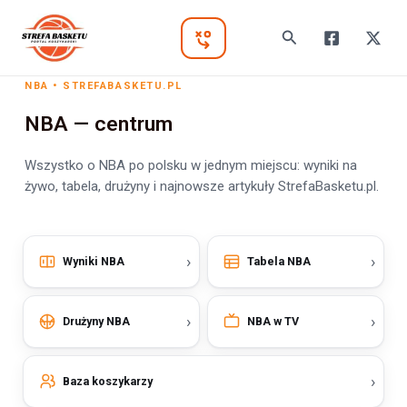
Skip
to
Search
Main
content
Menu
NBA • STREFABASKETU.PL
NBA — centrum
Wszystko o NBA po polsku w jednym miejscu: wyniki na
żywo, tabela, drużyny i najnowsze artykuły StrefaBasketu.pl.
›
›
Wyniki NBA
Tabela NBA
›
›
Drużyny NBA
NBA w TV
›
Baza koszykarzy