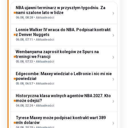
NBA ujawni terminarz w przyszłym tygodniu. Za
›
nami szalone lato w lidze
06.08, 08:28 • Aktualności
Lonnie Walker IV wraca do NBA. Podpisał kontrakt
›
z Denver Nuggets
06.08, 07:11 • Aktualności
Wembanyama zaprosił kolegów ze Spurs na
›
treningi we Francji
05.08, 07:33 • Aktualności
Edgecombe: Maxey wiedział o LeBronie i nic mi nie
›
powiedział
05.08, 06:57 • Aktualności
Historyczna klasa wolnych agentów NBA 2027. Kto
›
może odejść?
04.08, 22:24 • Aktualności
Tyrese Maxey może podpisać kontrakt wart 389
›
mln dolarów
04.08, 20:29 • Aktualności