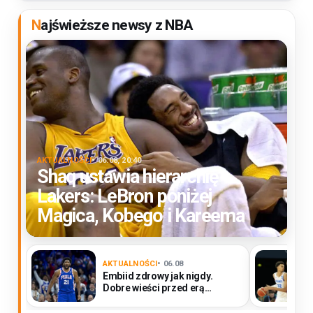
Najświeższe newsy z NBA
AKTUALNOŚCI
• 06.08, 20:40
Shaq ustawia hierarchię
Lakers: LeBron poniżej
Magica, Kobego i Kareema
AKTUALNOŚCI
• 06.08
Embiid zdrowy jak nigdy.
Dobre wieści przed erą
LeBrona w Filadelfii