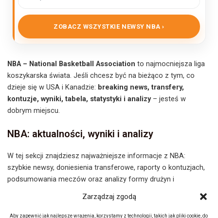
ZOBACZ WSZYSTKIE NEWSY NBA ›
NBA – National Basketball Association
to najmocniejsza liga
koszykarska świata. Jeśli chcesz być na bieżąco z tym, co
dzieje się w USA i Kanadzie:
breaking news, transfery,
kontuzje, wyniki, tabela, statystyki i analizy
– jesteś w
dobrym miejscu.
NBA: aktualności, wyniki i analizy
W tej sekcji znajdziesz najważniejsze informacje z NBA:
szybkie newsy, doniesienia transferowe, raporty o kontuzjach,
podsumowania meczów oraz analizy formy drużyn i
zawodników. Aktualizujemy treści na bieżąco – szczególnie w
Zarządzaj zgodą
trakcie sezonu regularnego, play-offów, NBA Cup i okien
transferowych.
Aby zapewnić jak najlepsze wrażenia, korzystamy z technologii, takich jak pliki cookie, do