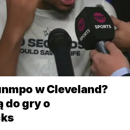
unmpo w Cleveland?
 do gry o
cks