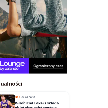
ualności
NBA
•
06.08 08:37
Właściciel Lakers składa
obietnicę: mistrzostwo