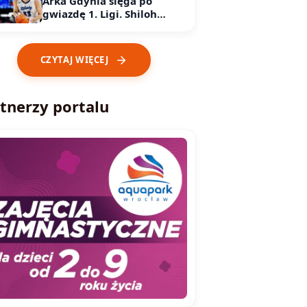
Arka Gdynia sięga po
gwiazdę 1. Ligi. Shiloh
Robinson podpisał kontrakt
CZYTAJ WIĘCEJ
tnerzy portalu