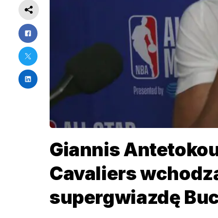
Giannis Antetoko
Cavaliers wchodzą
supergwiazdę Bu