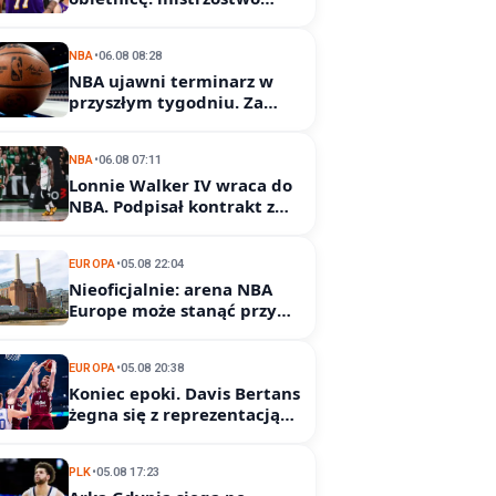
wróci do Los Angeles
NBA
•
06.08 08:28
NBA ujawni terminarz w
przyszłym tygodniu. Za
nami szalone lato w lidze
NBA
•
06.08 07:11
Lonnie Walker IV wraca do
NBA. Podpisał kontrakt z
Denver Nuggets
EUROPA
•
05.08 22:04
Nieoficjalnie: arena NBA
Europe może stanąć przy
Battersea
EUROPA
•
05.08 20:38
Koniec epoki. Davis Bertans
żegna się z reprezentacją
Łotwy
PLK
•
05.08 17:23