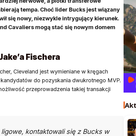
ardziej nerwowe, a plotki transferowe
ierają tempa. Choć lider Bucks jest wiązany
ił się nowy, niezwykle intrygujący kierunek.
land Cavaliers mogą stać się nowym domem
Jake’a Fischera
scher, Cleveland jest wymieniane w kręgach
ch kandydatów do pozyskania dwukrotnego MVP.
możliwość przeprowadzenia takiej transakcji
Akt
a ligowe, kontaktowali się z Bucks w