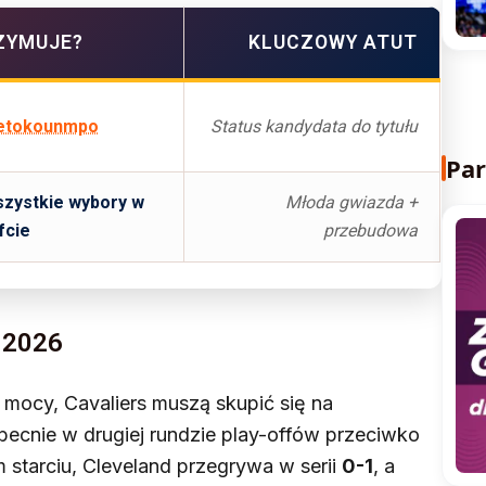
ZYMUJE?
KLUCZOWY ATUT
tetokounmpo
Status kandydata do tytułu
Par
szystkie wybory w
Młoda gwiazda +
fcie
przebudowa
 2026
 mocy, Cavaliers muszą skupić się na
becnie w drugiej rundzie play-offów przeciwko
 starciu, Cleveland przegrywa w serii
0-1
, a