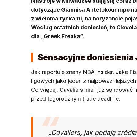
Nastroje w Milwaukee stają się coraz b
dotyczące Giannisa Antetokounmpo nab
z wieloma rynkami, na horyzoncie pojaw
Według ostatnich doniesień, to Cleve
dla „Greek Freaka”.
Sensacyjne doniesienia 
Jak raportuje znany NBA insider, Jake Fi
ligowych jako jeden z najpoważniejszy
Co więcej, Cavaliers mieli już sondować 
przed tegorocznym trade deadline.
„Cavaliers, jak podają źródł