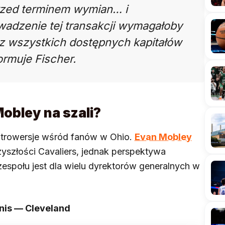
rzed terminem wymian… i
wadzenie tej transakcji wymagałoby
z wszystkich dostępnych kapitałów
ormuje Fischer.
obley na szali?
trowersje wśród fanów w Ohio.
Evan Mobley
zyszłości Cavaliers, jednak perspektywa
espołu jest dla wielu dyrektorów generalnych w
nis — Cleveland