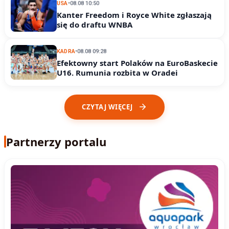
USA
•
08.08 10:50
Kanter Freedom i Royce White zgłaszają
się do draftu WNBA
KADRA
•
08.08 09:28
Efektowny start Polaków na EuroBaskecie
U16. Rumunia rozbita w Oradei
CZYTAJ WIĘCEJ
Partnerzy portalu