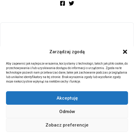
Zarządzaj zgodą
Aby zapewnić jak najlepsze wrażenia, korzystamy z technologii, takich jak pliki cookie, do
przechowywania i/lub uzyskiwania dostępu do informacji o urządzeniu. Zgoda na te
technologie pozwoli nam przetwarzać dane, takie jak zachowanie podczas przeglądania
lub unikalne identyfikatory na tej stronie. Brak wyrażenia zgody lub wycofanie zgody
może niekorzystnie wpłynąć na niektóre cechy i funkcje.
Akceptuję
Odmów
Zobacz preferencje
Start
NBA
PLK
Euroliga
Menu