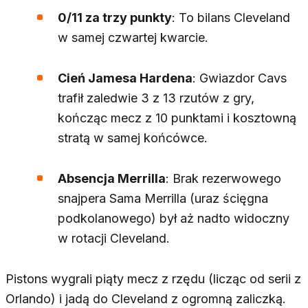
0/11 za trzy punkty
: To bilans Cleveland
w samej czwartej kwarcie.
Cień Jamesa Hardena
: Gwiazdor Cavs
trafił zaledwie 3 z 13 rzutów z gry,
kończąc mecz z 10 punktami i kosztowną
stratą w samej końcówce.
Absencja Merrilla
: Brak rezerwowego
snajpera Sama Merrilla (uraz ścięgna
podkolanowego) był aż nadto widoczny
w rotacji Cleveland.
Pistons wygrali piąty mecz z rzędu (licząc od serii z
Orlando) i jadą do Cleveland z ogromną zaliczką.