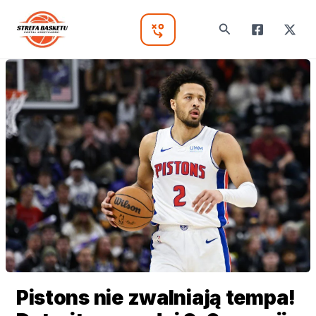
Skip
to
Search
Main
content
Menu
Pistons nie zwalniają tempa!