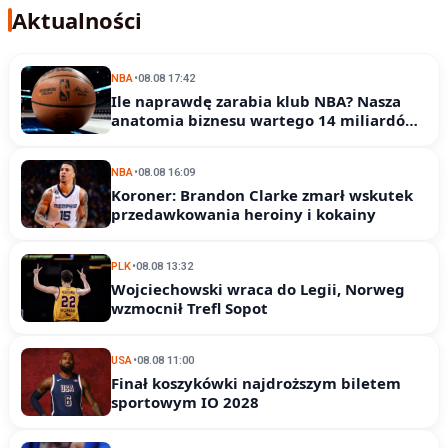
Aktualności
NBA
•
08.08 17:42
Ile naprawdę zarabia klub NBA? Nasza
anatomia biznesu wartego 14 miliardów
dolarów
NBA
•
08.08 16:09
Koroner: Brandon Clarke zmarł wskutek
przedawkowania heroiny i kokainy
PLK
•
08.08 13:32
Wojciechowski wraca do Legii, Norweg
wzmocnił Trefl Sopot
USA
•
08.08 11:00
Finał koszykówki najdroższym biletem
sportowym IO 2028