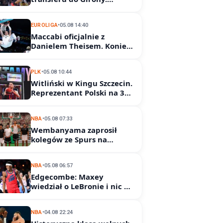
Zaawansowane rozmowy
EUROLIGA
•
05.08 14:40
Maccabi oficjalnie z
Danielem Theisem. Koniec
sagi z ASVEL
PLK
•
05.08 10:44
Witliński w Kingu Szczecin.
Reprezentant Polski na 3
lata
NBA
•
05.08 07:33
Wembanyama zaprosił
kolegów ze Spurs na
treningi we Francji
NBA
•
05.08 06:57
Edgecombe: Maxey
wiedział o LeBronie i nic mi
nie powiedział
NBA
•
04.08 22:24