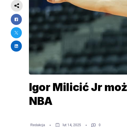
Igor Milicić Jr mo
NBA
Redakcja
lut 14, 2025
0