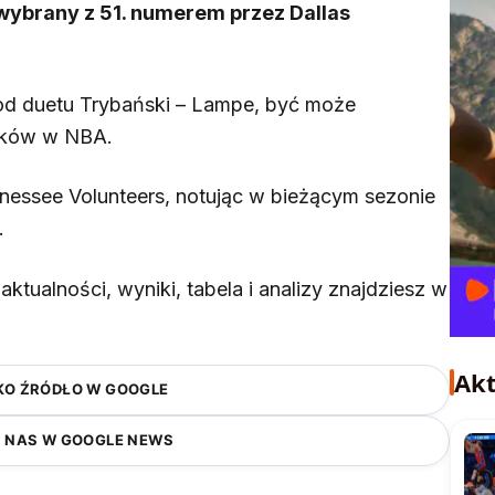
wybrany z 51. numerem przez Dallas
i od duetu Trybański – Lampe, być może
aków w NBA.
nnessee Volunteers, notując w bieżącym sezonie
.
aktualności, wyniki, tabela i analizy znajdziesz w
Akt
KO ŹRÓDŁO W GOOGLE
 NAS W GOOGLE NEWS