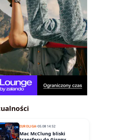
ualności
EUROLIGA
•
05.08 14:52
Mac McClung bliski
transferu do Girony.