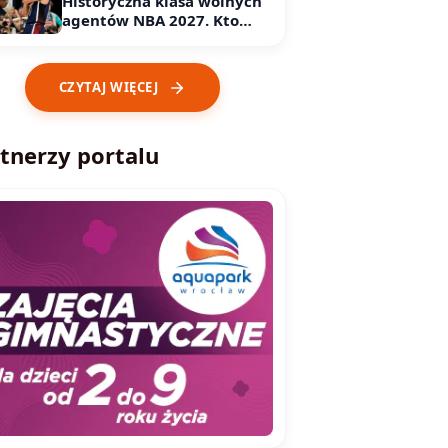
Historyczna klasa wolnych
agentów NBA 2027. Kto
może odejść?
CZYTAJ WIĘCEJ
tnerzy portalu