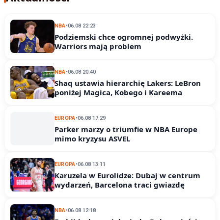
NBA
•
06.08 22:23
Podziemski chce ogromnej podwyżki.
Warriors mają problem
NBA
•
06.08 20:40
Shaq ustawia hierarchię Lakers: LeBron
poniżej Magica, Kobego i Kareema
EUROPA
•
06.08 17:29
Parker marzy o triumfie w NBA Europe
mimo kryzysu ASVEL
EUROPA
•
06.08 13:11
Karuzela w Eurolidze: Dubaj w centrum
wydarzeń, Barcelona traci gwiazdę
NBA
•
06.08 12:18