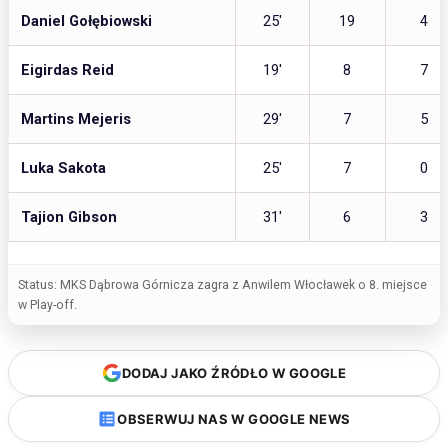
Daniel Gołębiowski
25′
19
4
Eigirdas Reid
19′
8
7
Martins Mejeris
29′
7
5
Luka Sakota
25′
7
0
Tajion Gibson
31′
6
3
Status: MKS Dąbrowa Górnicza zagra z Anwilem Włocławek o 8. miejsce
w Play-off.
DODAJ JAKO ŹRÓDŁO W GOOGLE
OBSERWUJ NAS W GOOGLE NEWS