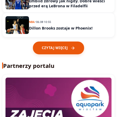
Embiid zdrowy jak nigdy. Dobre wieści
przed erą LeBrona w Filadelfii
NBA
•
06.08 10:55
Dillon Brooks zostaje w Phoenix!
CZYTAJ WIĘCEJ
Partnerzy portalu