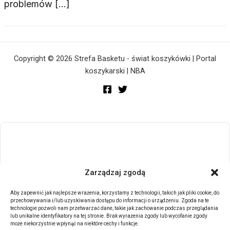
problemów […]
Copyright © 2026 Strefa Basketu - świat koszykówki | Portal
koszykarski | NBA
Zarządzaj zgodą
Aby zapewnić jak najlepsze wrażenia, korzystamy z technologii, takich jak pliki cookie, do
przechowywania i/lub uzyskiwania dostępu do informacji o urządzeniu. Zgoda na te
technologie pozwoli nam przetwarzać dane, takie jak zachowanie podczas przeglądania
lub unikalne identyfikatory na tej stronie. Brak wyrażenia zgody lub wycofanie zgody
może niekorzystnie wpłynąć na niektóre cechy i funkcje.