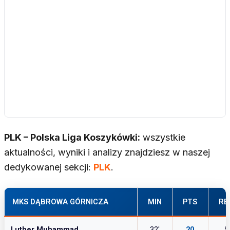
PLK – Polska Liga Koszykówki:
wszystkie
aktualności, wyniki i analizy znajdziesz w naszej
dedykowanej sekcji:
PLK
.
MKS DĄBROWA GÓRNICZA
MIN
PTS
RE
Luther Muhammad
32′
20
5