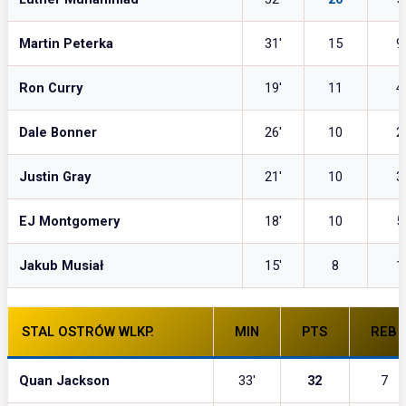
Martin Peterka
31′
15
9
Ron Curry
19′
11
4
Dale Bonner
26′
10
2
Justin Gray
21′
10
3
EJ Montgomery
18′
10
5
Jakub Musiał
15′
8
1
STAL OSTRÓW WLKP.
MIN
PTS
REB
Quan Jackson
33′
32
7