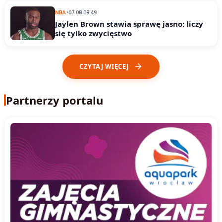
NBA
•
07.08 09:49
Jaylen Brown stawia sprawę jasno: liczy
się tylko zwycięstwo
CZYTAJ WIĘCEJ
Partnerzy portalu