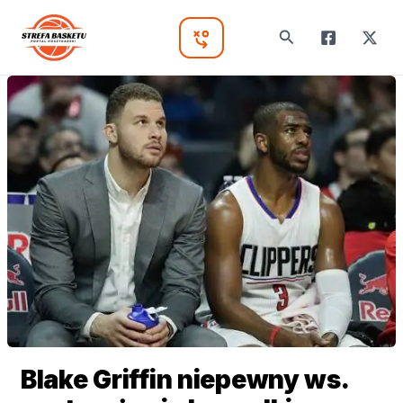
Skip
to
Search
Main
content
Menu
Blake Griffin niepewny ws.