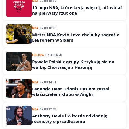
NBA
•
07.08 18:57
10 logo NBA, które kryją więcej, niż widać
na pierwszy rzut oka
NBA
•
07.08 18:18
Mistrz NBA Kevin Love chciałby zagrać z
LeBronem w Sixers
EUROPA
•
07.08 14:20
Rywale Polski z grupy K szykują się na
walkę. Chorwacja z Hezonją
NBA
•
07.08 14:01
Legenda Heat Udonis Haslem został
właścicielem klubu w Anglii
NBA
•
07.08 12:03
Anthony Davis i Wizards odkładają
rozmowy o przedłużeniu